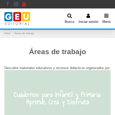
Busca
Iniciar sesión
Menú
Inicio
Áreas de trabajo
Áreas de trabajo
Descubre materiales educativos y recursos didácticos organizados por
áreas de trabajo para facilitar el aprendizaje en distintas disciplinas.
Encuentra libros, guías y herramientas especializadas para el
desarrollo de habilidades en educación infantil, primaria y secundaria.
Ideales para docentes, estudiantes y profesionales que buscan
materiales de calidad adaptados a cada materia.
Cuadernos para Infantil y Primaria:
Aprende, Crea y Disfruta