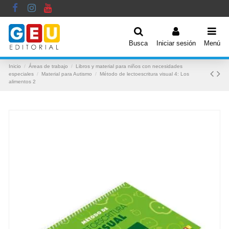
Busca
Iniciar sesión
Menú
Inicio
Áreas de trabajo
Libros y material para niños con necesidades
especiales
Material para Autismo
Método de lectoescritura visual 4: Los
alimentos 2