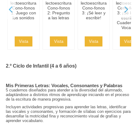
lectoescritura
lectoescritura
lectoescritura
lectoescrit
Cono-fonos
Cono-fonos
Cono-fonos
Cono-fon
1: Juego con
2: Pregunto
3: ¡Sé leer y
3: ¡Sé leer
los sonidos
a las letras
escribir!
escribir!
Cuaderno 
Vocales
Vista
Vista
Vista
Vista
Método de
Método de
Método de
Método d
2.º Ciclo de Infantil (4 a 6 años)
lectoescritura
lectoescritura
lectoescritura
lectoescrit
Cono-fonos
Cono-fonos
Cono-fonos
Cono-fon
3: ¡Sé leer y
3: ¡Sé leer y
3: ¡Sé leer y
3: ¡Sé leer
escribir!
escribir!
escribir!
escribir!
Mis Primeras Letras: Vocales, Consonantes y Palabras
Cuaderno 4:
Cuaderno 5:
Cuaderno 6:
Cuaderno 
5 cuadernos diseñados para atender a la diversidad del alumnado,
Consonantes
Consonantes
Consonantes
Consonant
adaptándose a distintos ritmos de aprendizaje iniciando en el proceso
b,...
r,...
f,...
ll,...
de la escritura de manera progresiva.
Vista
Vista
Vista
Vista
Incluyen actividades progresivas para aprender las letras, identificar
las vocales y consonantes, y formación de sílabas con ejercicios para
desarrollar la motricidad fina y reconocimiento visual de grafías y
aprender vocabulario.