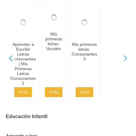
Mis
primeras
letras:
Aprender a
Mis primeras
Vocales
Escribir
letras:
Letras
Consonantes
Consonantes
3
| Mis
Primeras
Letras
Consonantes
1
Vista
Vista
Vista
Educación Infantil