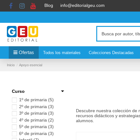
Blog
info@editorialgeu.com
Ofertas
Todos los materiales
Colecciones Destacadas
Inicio
Apoyo esencial
Curso
1º de primaria
(5)
2º de primaria
(3)
Descubre nuestra colección de m
3º de primaria
(3)
recursos didácticos y estrategia
4º de primaria
(2)
alumnos.
5º de primaria
(3)
6º de primaria
(3)