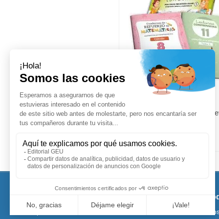
Pack apoyo esencial para re
escolar 3.2
Vista
Tu cuenta
Editorial GEU
Pro
Datos personales
Garantía de devolución
Lo