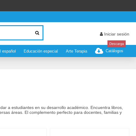
Iniciar sesión
Descarga
Catálogos
l español
Educación especial
Arte Terapia
dar a estudiantes en su desarrollo académico. Encuentra libros,
versas áreas. El complemento perfecto para docentes, familias y