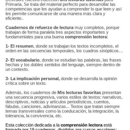
Primaria. Se trata del material perfecto para desarrollar las
competencias que les ayudan a comprender lo que leen y así
les permite comunicarse de una manera más clara y
eficiente..
Cuadernos de refuerzo
de lectura
muy completos, porque
trabajan de forma paralela tres aspectos importantes y
fundamentales para una buena
comprensión lectora
:
1- El resumen
, donde se trabajan los textos incompletos, el
orden en las secuencias temporales, los cuadros sinópticos…
2- El vocabulario
, donde se estudian las palabras, las frases
hechas y los dobles sentidos del lenguaje, siempre dentro de
un contexto.
3- La implicación personal,
donde se desarrolla la opinión
crítica sobre un texto.
Además, los cuadernos de
Mis lecturas favoritas
presentan
una secuencia progresiva, varios estilos de textos: narrativos,
descriptivos, noticias y artículos periodísticos, cuentos,
fábulas, canciones, adivinanzas... Textos que tratan siempre
temas transversales como la coeducación, la integración, la
tolerancia, la convivencia, etc.
Esta colección dedicada a la
comprensión lectora
está
formada por 18 cuadernos, divididos por cursos escolares: