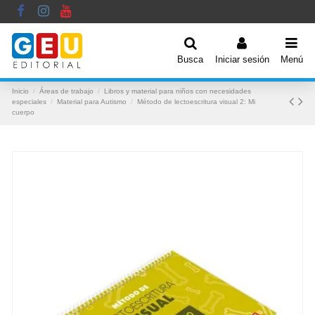
Busca
Iniciar sesión
Menú
Inicio
Áreas de trabajo
Libros y material para niños con necesidades
especiales
Material para Autismo
Método de lectoescritura visual 2: Mi
cuerpo