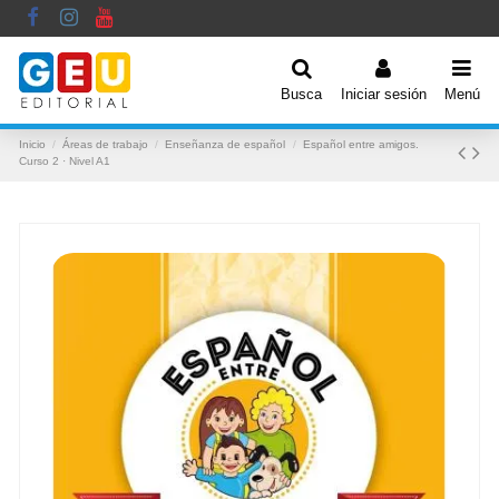
Busca
Iniciar sesión
Menú
Inicio
Áreas de trabajo
Enseñanza de español
Español entre amigos.
Curso 2 · Nivel A1