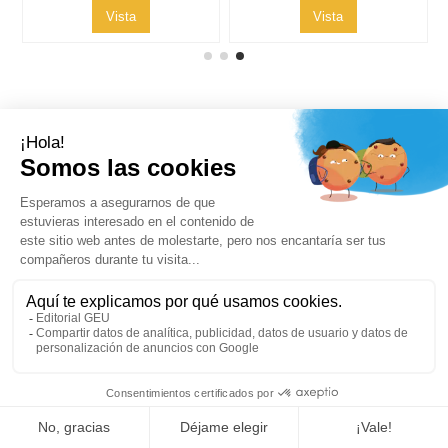
Vista
Vista
Contacto
Síguenos
Boletines de noticias
1996-2025, desarrollado por
Editorialgeu.com©
impreso por
Lozano Impresores
-
Política de Privacidad
Aviso Legal