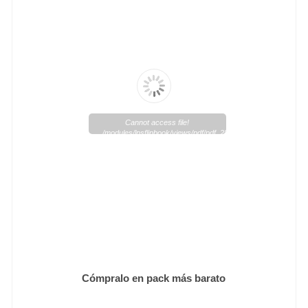
Cannot access file!
/modules/lpsflipbook/views/pdf/pdf_28_1.pdf
Cómpralo en pack más barato