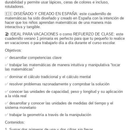
durabilidad y permite usar lápices, ceras de colores e incluso,
rotuladores.
🇪🇸 DISEÑADO Y CREADO EN ESPAÑA: este cuadernillo de
matemáticas ha sido diseñado y creado en España con la intención de
hacer que los niños aprendan matemáticas de una manera más
interactiva y tangible.
🏖️ IDEAL PARA VACACIONES o como REFUERZO DE CLASE: este
cuadernillo verano 1 primaria es perfecto para que tu pequeño lo realice
en vacaciones o para trabajarlo día a día durante el curso escolar.
Objetivos:
✅ desarrollar competencias clave
✅ trabajar las matemáticas de manera intuitiva y manipulativa “tocar
las matemáticas”
✅ dominar el cálculo tradicional y el cálculo mental
✅ resolver problemas razonadamente y comprobar la solución
✅ conocer las unidades de capacidad, peso y longitud y su aplicación
a la vida real
✅ desarrollar y conocer las unidades de medidas del tiempo y el
sistema monetario
✅ trabajar la geometría a través de la manipulación
Contenidos:
1. Sumar dos números de una y dos cifras sin llevar.