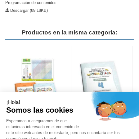
Programación de contenidos
Descargar (89.18KB)
Productos en la misma categoría:
MATEMÁTICAS. Aprender
Cuaderno de refuerzo de
.
jugando sumas y restas
Matemáticas comprensivas.
con llevadas
Números 4