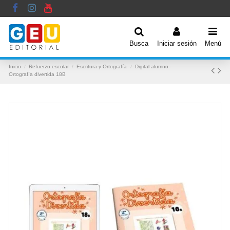
Busca
Iniciar sesión
Menú
Inicio
Refuerzo escolar
Escritura y Ortografía
Digital alumno -
Ortografía divertida 18B