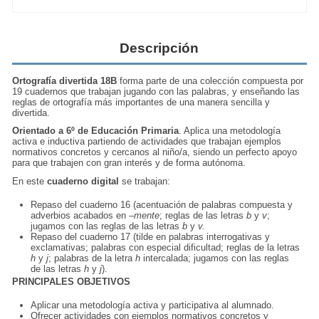
Descripción
Ortografía divertida 18B
forma parte de una colección compuesta por
19 cuadernos que trabajan jugando con las palabras, y enseñando las
reglas de ortografía más importantes de una manera sencilla y
divertida.
Orientado a 6º de Educación Primaria
. Aplica una metodología
activa e inductiva partiendo de actividades que trabajan ejemplos
normativos concretos y cercanos al niño/a, siendo un perfecto apoyo
para que trabajen con gran interés y de forma autónoma.
En este
cuaderno digital
se trabajan:
Repaso del cuaderno 16 (acentuación de palabras compuesta y
adverbios acabados en
–mente
; reglas de las letras
b
y
v
;
jugamos con las reglas de las letras
b
y
v.
Repaso del cuaderno 17 (tilde en palabras interrogativas y
exclamativas; palabras con especial dificultad; reglas de la letras
h
y
j
; palabras de la letra
h
intercalada; jugamos con las reglas
de las letras
h
y
j
).
PRINCIPALES OBJETIVOS
Aplicar una metodología activa y participativa al alumnado.
Ofrecer actividades con ejemplos normativos concretos y