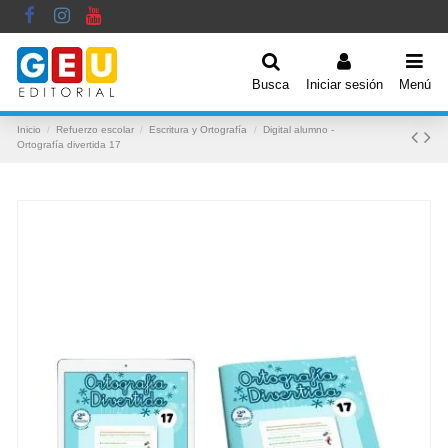
Busca
Iniciar sesión
Menú
Inicio
Refuerzo escolar
Escritura y Ortografía
Digital alumno -
Ortografía divertida 17