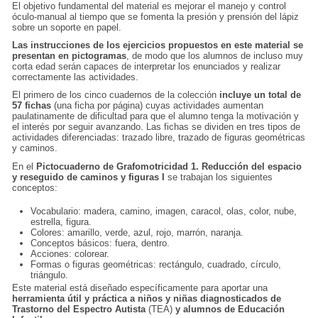
El objetivo fundamental del material es mejorar el manejo y control
óculo-manual al tiempo que se fomenta la presión y prensión del lápiz
sobre un soporte en papel.
Las instrucciones de los ejercicios propuestos en este material se
presentan en pictogramas
, de modo que los alumnos de incluso muy
corta edad serán capaces de interpretar los enunciados y realizar
correctamente las actividades.
El primero de los cinco cuadernos de la colección
incluye un total de
57 fichas
(una ficha por página) cuyas actividades aumentan
paulatinamente de dificultad para que el alumno tenga la motivación y
el interés por seguir avanzando. Las fichas se dividen en tres tipos de
actividades diferenciadas: trazado libre, trazado de figuras geométricas
y caminos.
En el
Pictocuaderno de Grafomotricidad 1. Reducción del espacio
y reseguido de caminos y figuras I
se trabajan los siguientes
conceptos:
Vocabulario: madera, camino, imagen, caracol, olas, color, nube,
estrella, figura.
Colores: amarillo, verde, azul, rojo, marrón, naranja.
Conceptos básicos: fuera, dentro.
Acciones: colorear.
Formas o figuras geométricas: rectángulo, cuadrado, círculo,
triángulo.
Este material está diseñado específicamente para aportar una
herramienta útil y práctica a niños y niñas diagnosticados de
Trastorno del Espectro Autista
(TEA)
y alumnos de Educación